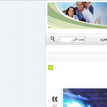
s
لحزب